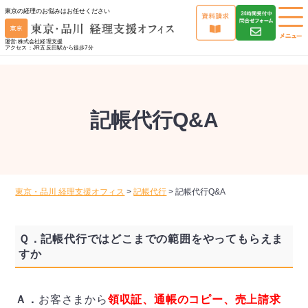
東京の経理のお悩みはお任せください
運営:株式会社経理支援
アクセス：JR五反田駅から徒歩7分
記帳代行Q&A
東京・品川 経理支援オフィス
>
記帳代行
>
記帳代行Q&A
Ｑ．
記帳代行ではどこまでの範囲をやってもらえま
すか
Ａ．
お客さまから
領収証、通帳のコピー、売上請求