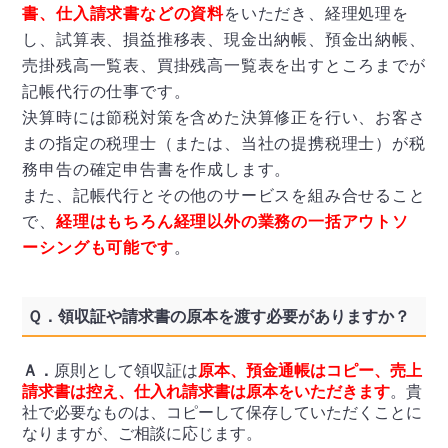
書、仕入請求書などの資料
をいただき、経理処理を
し、試算表、損益推移表、現金出納帳、預金出納帳、
売掛残高一覧表、買掛残高一覧表を出すところまでが
記帳代行の仕事です。
決算時には節税対策を含めた決算修正を行い、お客さ
まの指定の税理士（または、当社の提携税理士）が税
務申告の確定申告書を作成します。
また、記帳代行とその他のサービスを組み合せること
で、
経理はもちろん経理以外の業務の一括アウトソ
ーシングも可能です
。
Ｑ．
領収証や請求書の原本を渡す必要がありますか？
Ａ．
原則として領収証は
原本、預金通帳はコピー、売上
請求書は控え、仕入れ請求書は原本をいただきます
。貴
社で必要なものは、コピーして保存していただくことに
なりますが、ご相談に応じます。