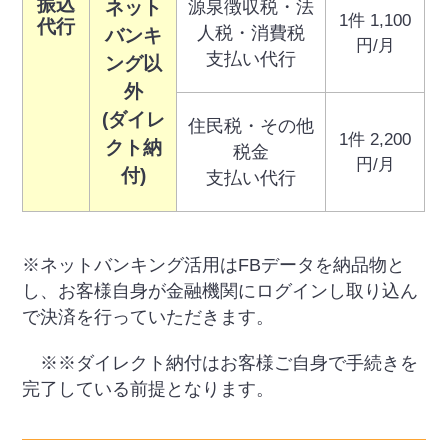
振込
ネット
源泉徴収税・法
1件 1,100
代行
人税・消費税
バンキ
円/月
支払い代行
ング
以
外
(ダイレ
住民税・その他
1件 2,200
クト納
税金
円/月
付)
支払い代行
※ネットバンキング活用はFBデータを納品物と
し、お客様自身が金融機関にログインし取り込ん
で決済を行っていただきます。
※※ダイレクト納付はお客様ご自身で手続きを
完了している前提となります。