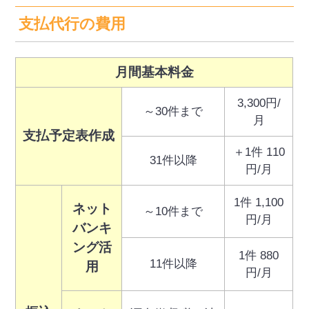
支払代行の費用
月間基本料金
3,300円/
～30件まで
月
支払予定表作成
＋1件 110
31件以降
円/月
1件 1,100
ネット
～10件まで
円/月
バンキ
ング
活
1件 880
11件以降
用
円/月